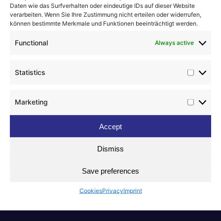
Daten wie das Surfverhalten oder eindeutige IDs auf dieser Website
rotary vane compressors
verarbeiten. Wenn Sie Ihre Zustimmung nicht erteilen oder widerrufen,
können bestimmte Merkmale und Funktionen beeinträchtigt werden.
Functional
Always active
briwatec offers you various powerful
technologies in vacuum pumps so
Statistics
that all requirements can be
Statist
covered. With our extensive know-
Marketing
how and many years of experience,
Market
we configure solutions for you that fit
Accept
100%.
Dismiss
Save preferences
Cookies
Privacy
Imprint
Contact