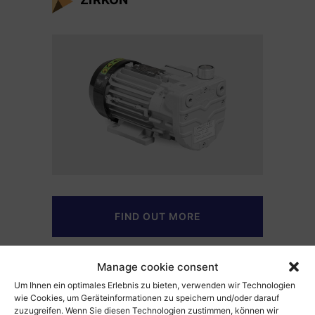
FIND OUT MORE
Manage cookie consent
Rotary vane pumps, rotary
Um Ihnen ein optimales Erlebnis zu bieten, verwenden wir Technologien
wie Cookies, um Geräteinformationen zu speichern und/oder darauf
vane vacuum pumps,
zuzugreifen. Wenn Sie diesen Technologien zustimmen, können wir