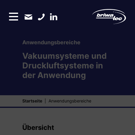
Anwendungsbereiche
Vakuumsysteme und
Druckluftsysteme in
der Anwendung
Startseite
|
Anwendungsbereiche
Übersicht